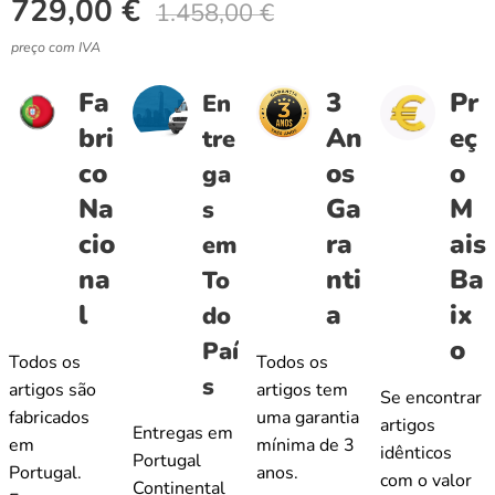
729,00
€
1.458,00
€
preço com IVA
Fa
3
Pr
En
bri
An
eç
tre
co
os
o
ga
Na
Ga
M
s
cio
ra
ais
em
na
nti
Ba
To
l
a
ix
do
o
Paí
Todos os
Todos os
s
artigos são
artigos tem
Se encontrar
fabricados
uma garantia
artigos
Entregas em
em
mínima de 3
idênticos
Portugal
Portugal.
anos.
com o valor
Continental