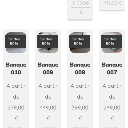
1.100,00
918,00
€
€
Saldos
Saldos
Saldos
Saldos
-50%
-50%
-50%
-50%
Banqueta
Banqueta
Banqueta
Banqueta
010
009
008
007
A partir
A partir
A partir
A partir
de
de
de
de
279,00
449,00
399,00
249,00
€
€
€
€