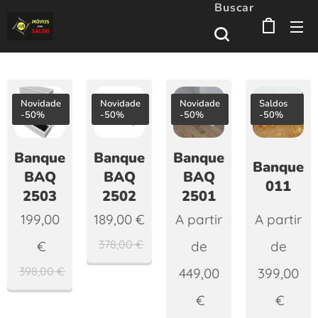
Buscar
Novidade
Novidade
Novidade
Saldos
-50%
-50%
-50%
-50%
Banqueta
Banqueta
Banqueta
Banqueta
BAQ
BAQ
BAQ
011
2503
2502
2501
199,00
189,00
€
A partir
A partir
378,00
€
€
de
de
398,00
€
449,00
399,00
€
€