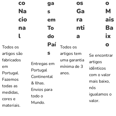
co
os
o
ga
Na
Ga
M
s
cio
ra
ais
em
na
nti
Ba
To
l
a
ix
do
o
Paí
Todos os
Todos os
s
artigos são
artigos tem
Se encontrar
fabricados
uma garantia
artigos
Entregas em
em
mínima de 3
idênticos
Portugal
Portugal.
anos.
com o valor
Continental
Fazemos
mais baixo,
& Ilhas.
todas as
nós
Envios para
medidas,
igualamos o
todo o
cores e
valor.
Mundo.
materiais.