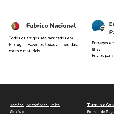
E
Fabrico Nacional
P
Todos os artigos são fabricados em
Entregas em
Portugal. Fazemos todas as medidas,
Ilhas.
cores e materiais.
Envios para
Termos e Con
Tecidos | Microfibras | Peles
Sintéticas
Formas de Pag