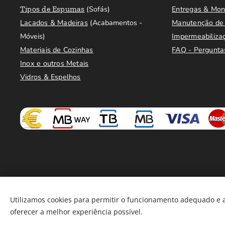
Tipos de Espumas
(Sofás)
Entregas & Mo
Lacados & Madeiras
(Acabamentos -
Manutenção de 
Móveis)
Impermeabiliza
Materiais de Cozinhas
FAQ - Pergunta
Inox e outros Metais
Vidros & Espelhos
Utilizamos cookies para permitir o funcionamento adequado e a
oferecer a melhor experiência possível.