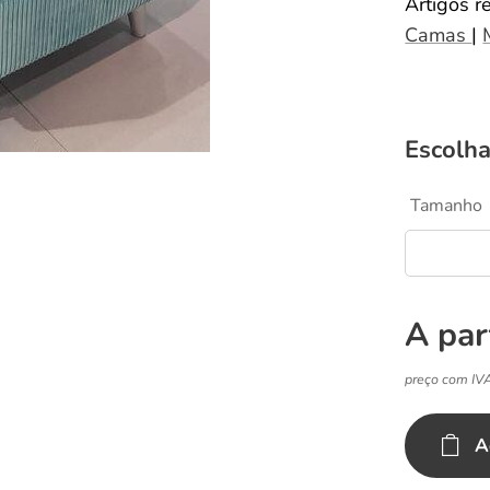
Artigos r
Camas
|
Escolha
Tamanho
A par
preço com IV
A