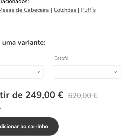
elacionados:
Mesas de Cabeceira
|
Colchões
|
Puff´s
 uma variante:
Estofo
tir de
249,00
€
620,00
€
A
dicionar ao carrinho