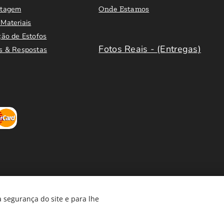
ntagem
Onde Estamos
Materiais
ção de Estofos
Fotos Reais - (Entregas)
s & Respostas
 segurança do site e para lhe
Móveis em Saldo
®️
Cookies