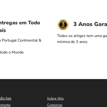
ntregas em Todo
3 Anos Gara
aís
Todos os artigos tem uma ga
 Portugal Continental &
mínima de 3 anos.
 todo o Mundo.
dições
Sobre Nós
amento
Contatos