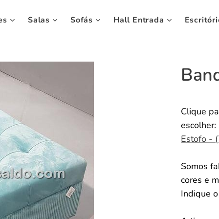
es
Salas
Sofás
Hall Entrada
Escritóri
Ban
Clique pa
escolher:
Estofo - 
Somos fab
cores e m
Indique 