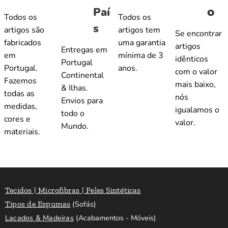
o
Paí
Todos os
Todos os
s
artigos são
artigos tem
Se encontrar
fabricados
uma garantia
artigos
Entregas em
em
mínima de 3
idênticos
Portugal
Portugal.
anos.
com o valor
Continental
Fazemos
mais baixo,
& Ilhas.
todas as
nós
Envios para
medidas,
igualamos o
todo o
cores e
valor.
Mundo.
materiais.
Tecidos | Microfibras | Peles Sintéticas
Tipos de Espumas
(Sofás)
Lacados & Madeiras
(Acabamentos - Móveis)