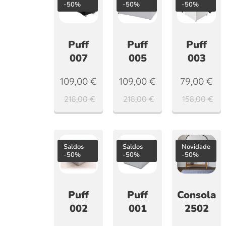
-50%
-50%
-50%
Puff
Puff
Puff
007
005
003
109,00
€
109,00
€
79,00
€
218,00
€
218,00
€
158,00
€
Saldos
Saldos
Novidade
-50%
-50%
-50%
Puff
Puff
Consola
002
001
2502