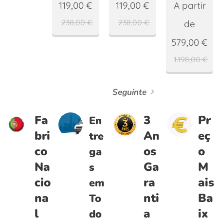
119,00
€
119,00
€
A partir
238,00
€
238,00
€
de
579,00
€
1.198,00
€
Seguinte
Fa
3
Pr
En
bri
An
eç
tre
co
os
o
ga
Na
Ga
M
s
cio
ra
ais
em
na
nti
Ba
To
l
a
ix
do