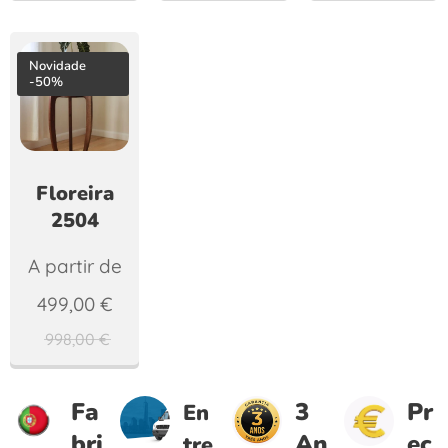
Novidade
-50%
Floreira
2504
A partir de
499,00
€
998,00
€
Fa
3
Pr
En
bri
An
eç
tre