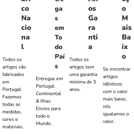
co
os
o
ga
Na
Ga
M
s
cio
ra
ais
em
na
nti
Ba
To
l
a
ix
do
o
Paí
Todos os
Todos os
s
artigos são
artigos tem
Se encontrar
fabricados
uma garantia
artigos
Entregas em
em
mínima de 3
idênticos
Portugal
Portugal.
anos.
com o valor
Continental
Fazemos
mais baixo,
& Ilhas.
todas as
nós
Envios para
medidas,
igualamos o
todo o
cores e
valor.
Mundo.
materiais.