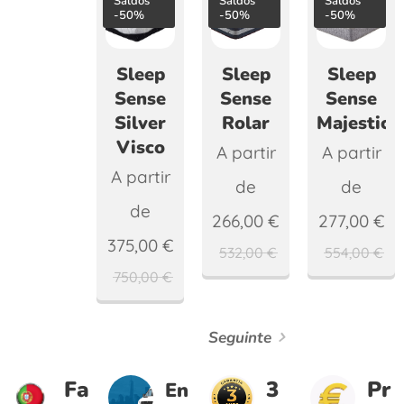
Saldos
Saldos
Saldos
-50%
-50%
-50%
Sleep
Sleep
Sleep
Sense
Sense
Sense
Silver
Rolar
Majestic
Visco
A partir
A partir
A partir
de
de
de
266,00
€
277,00
€
375,00
€
532,00
€
554,00
€
750,00
€
Seguinte
Fa
3
Pr
En