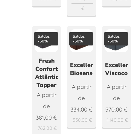
€
Saldos
Saldos
Saldos
-50%
-50%
-50%
Fresh
Excellence
Excellenc
Confort
Biosense
Viscoconf
Atlântico
Topper
A partir
A partir
A partir
de
de
de
334,00
€
570,00
€
381,00
€
558,00
€
1.140,00
€
762,00
€