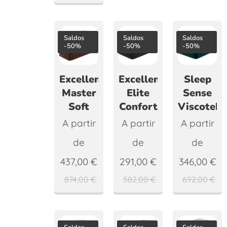
Saldos
Saldos
Saldos
-50%
-50%
-50%
Excellence
Excellence
Sleep
Master
Elite
Sense
Soft
Confort
Viscotek
A partir
A partir
A partir
de
de
de
437,00
€
291,00
€
346,00
€
874,00
€
582,00
€
692,00
€