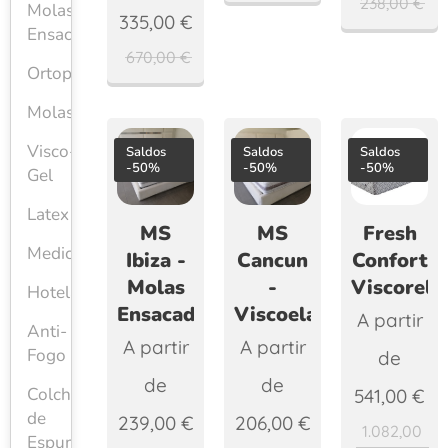
238,00
€
Molas
335,00
€
Ensacadas
670,00
€
Ortopédicos
Molas
Visco-
Saldos
Saldos
Saldos
-50%
-50%
-50%
Gel
Latex
MS
MS
Fresh
Medicinais
Ibiza -
Cancun
Confort
Molas
-
Viscorela
Hotelaria
Ensacadas
Viscoelástico
A partir
Anti-
A partir
A partir
Fogo
de
de
de
Colchões
541,00
€
de
239,00
€
206,00
€
1.082,00
Espuma