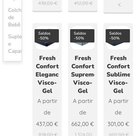
438,00
€
412,00
€
€
Colchões
de
Bebê
Saldos
Saldos
Saldos
Suplementos
-50%
-50%
-50%
e
Capas
Fresh
Fresh
Fresh
Confort
Confort
Confort
Elegance
Supremo
Sublime
Visco-
Visco-
Visco-
Gel
Gel
Gel
A partir
A partir
A partir
de
de
de
437,00
€
662,00
€
301,00
€
874,00
€
1.324,00
602,00
€