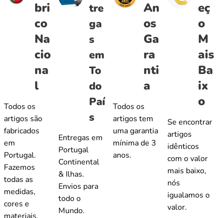
bri
An
eç
tre
co
os
o
ga
Na
Ga
M
s
cio
ra
ais
em
na
nti
Ba
To
l
a
ix
do
o
Paí
Todos os
Todos os
s
artigos são
artigos tem
Se encontrar
fabricados
uma garantia
artigos
Entregas em
em
mínima de 3
idênticos
Portugal
Portugal.
anos.
com o valor
Continental
Fazemos
mais baixo,
& Ilhas.
todas as
nós
Envios para
medidas,
igualamos o
todo o
cores e
valor.
Mundo.
materiais.