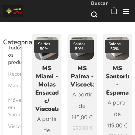
Buscar
Categorias
Saldos
Saldos
Saldos
Todos
-50%
-50%
-50%
os
produtos
MS
MS
MS
Recomendados
Miami -
Palma -
Santorini
Molas
Viscoelástico
-
Marca
Ensacadas
Espuma
-
A partir
Móveis
c/
A partir
de
em
Viscoelástico
de
Saldo
145,00
€
A partir
119,00
€
Viscoelásticos
290,00
€
de