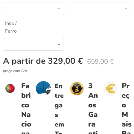
Inox /
Ferro
A partir de
329,00
€
659,00
€
preço com IVA
Fa
3
Pr
En
bri
An
eç
tre
co
os
o
ga
Na
Ga
M
s
cio
ra
ais
em
na
nti
Ba
To