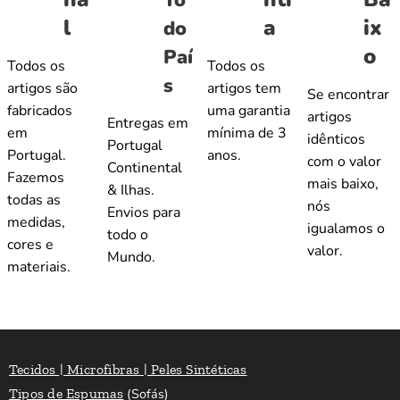
l
a
ix
do
o
Paí
Todos os
Todos os
s
artigos são
artigos tem
Se encontrar
fabricados
uma garantia
artigos
Entregas em
em
mínima de 3
idênticos
Portugal
Portugal.
anos.
com o valor
Continental
Fazemos
mais baixo,
& Ilhas.
todas as
nós
Envios para
medidas,
igualamos o
todo o
cores e
valor.
Mundo.
materiais.
Tecidos | Microfibras | Peles Sintéticas
Tipos de Espumas
(Sofás)