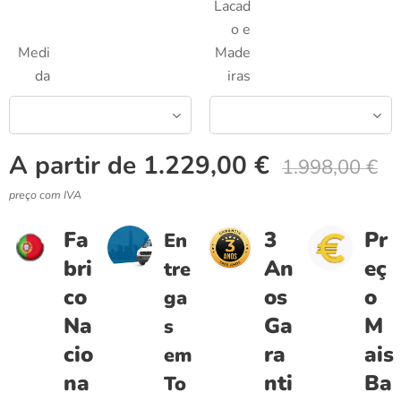
Lacad
o e
Medi
Made
da
iras
A partir de
1.229,00
€
1.998,00
€
preço com IVA
Fa
3
Pr
En
bri
An
eç
tre
co
os
o
ga
Na
Ga
M
s
cio
ra
ais
em
na
nti
Ba
To