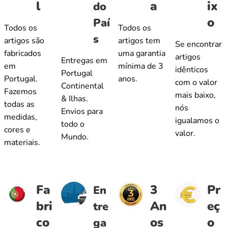
l
a
ix
do
o
Paí
Todos os
Todos os
s
artigos são
artigos tem
Se encontrar
fabricados
uma garantia
artigos
Entregas em
em
mínima de 3
idênticos
Portugal
Portugal.
anos.
com o valor
Continental
Fazemos
mais baixo,
& Ilhas.
todas as
nós
Envios para
medidas,
igualamos o
todo o
cores e
valor.
Mundo.
materiais.
Fa
3
Pr
En
bri
An
eç
tre
co
os
o
ga