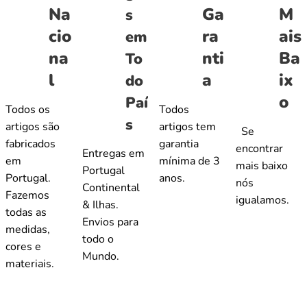
Na
Ga
M
s
cio
ra
ais
em
na
nti
Ba
To
l
a
ix
do
o
Paí
Todos os
Todos
s
artigos são
artigos tem
Se
fabricados
garantia
encontrar
Entregas em
em
mínima de 3
mais baixo
Portugal
Portugal.
anos.
nós
Continental
Fazemos
igualamos.
& Ilhas.
todas as
Envios para
medidas,
todo o
cores e
Mundo.
materiais.