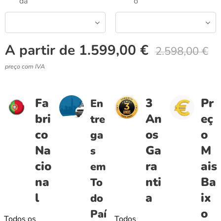
da
o
A partir de
1.599,00
€
2.598,00
€
preço com IVA
Fa
3
Pr
En
bri
An
eç
tre
co
os
o
ga
Na
Ga
M
s
cio
ra
ais
em
na
nti
Ba
To
l
a
ix
do
o
Paí
Todos os
Todos