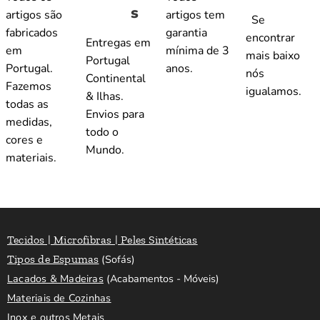
s
artigos são
artigos tem
Se
fabricados
garantia
encontrar
Entregas em
em
mínima de 3
mais baixo
Portugal
Portugal.
anos.
nós
Continental
Fazemos
igualamos.
& Ilhas.
todas as
Envios para
medidas,
todo o
cores e
Mundo.
materiais.
Tecidos | Microfibras | Peles Sintéticas
Tipos de Espumas
(Sofás)
Lacados & Madeiras
(Acabamentos - Móveis)
Materiais de Cozinhas
Inox e outros Metais