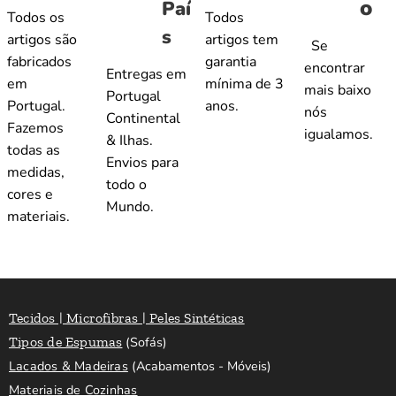
o
Paí
Todos os
Todos
s
artigos são
artigos tem
Se
fabricados
garantia
encontrar
Entregas em
em
mínima de 3
mais baixo
Portugal
Portugal.
anos.
nós
Continental
Fazemos
igualamos.
& Ilhas.
todas as
Envios para
medidas,
todo o
cores e
Mundo.
materiais.
Tecidos | Microfibras | Peles Sintéticas
Tipos de Espumas
(Sofás)
Lacados & Madeiras
(Acabamentos - Móveis)
Materiais de Cozinhas