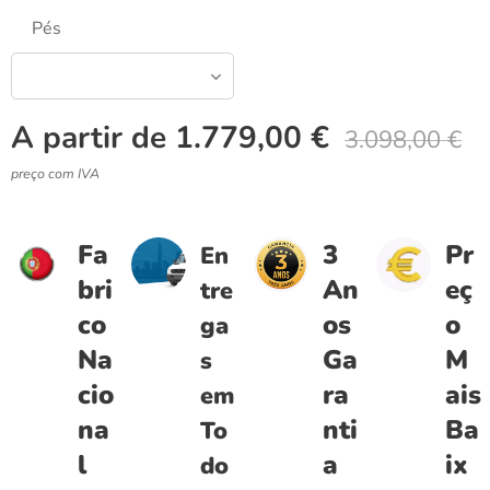
Pés
A partir de
1.779,00
€
3.098,00
€
preço com IVA
Fa
3
Pr
En
bri
An
eç
tre
co
os
o
ga
Na
Ga
M
s
cio
ra
ais
em
na
nti
Ba
To
l
a
ix
do