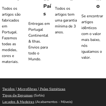
o
Paí
Todos os
Todos os
s
artigos são
artigos tem
Se encontrar
fabricados
uma garantia
artigos
Entregas em
em
mínima de 3
idênticos
Portugal
Portugal.
anos.
com o valor
Continental
Fazemos
mais baixo,
& Ilhas.
todas as
nós
Envios para
medidas,
igualamos o
todo o
cores e
valor.
Mundo.
materiais.
Tecidos | Microfibras | Peles Sintéticas
Tipos de Espumas
(Sofás)
Lacados & Madeiras
(Acabamentos - Móveis)