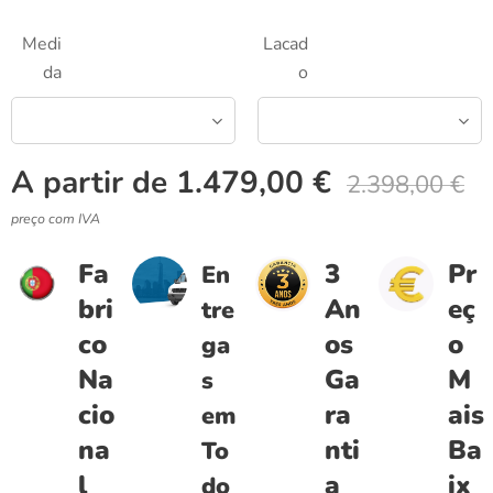
Medi
Lacad
da
o
A partir de
1.479,00
€
2.398,00
€
preço com IVA
Fa
3
Pr
En
bri
An
eç
tre
co
os
o
ga
Na
Ga
M
s
cio
ra
ais
em
na
nti
Ba
To
l
a
ix
do