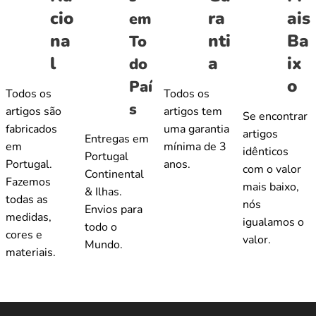
cio
ra
ais
em
na
nti
Ba
To
l
a
ix
do
o
Paí
Todos os
Todos os
s
artigos são
artigos tem
Se encontrar
fabricados
uma garantia
artigos
Entregas em
em
mínima de 3
idênticos
Portugal
Portugal.
anos.
com o valor
Continental
Fazemos
mais baixo,
& Ilhas.
todas as
nós
Envios para
medidas,
igualamos o
todo o
cores e
valor.
Mundo.
materiais.