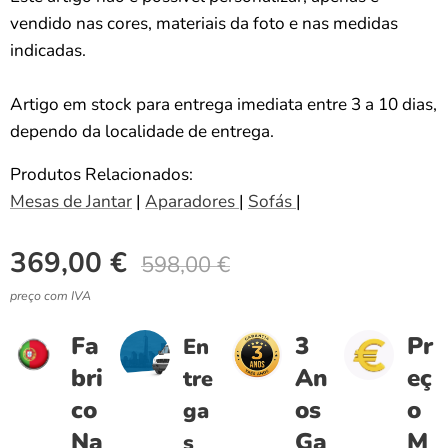
vendido nas cores, materiais da foto e nas medidas
indicadas.
Artigo em stock para entrega imediata entre 3 a 10 dias,
dependo da localidade de entrega.
Produtos Relacionados:
Mesas de Jantar
|
Aparadores
|
Sofás
|
369,00
€
598,00
€
preço com IVA
Fa
3
Pr
En
bri
An
eç
tre
co
os
o
ga
Na
Ga
M
s