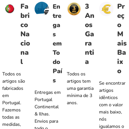
Fa
3
Pr
En
bri
An
eç
tre
co
os
o
ga
Na
Ga
M
s
cio
ra
ais
em
na
nti
Ba
To
l
a
ix
do
o
Paí
Todos os
Todos os
s
artigos são
artigos tem
Se encontrar
fabricados
uma garantia
artigos
Entregas em
em
mínima de 3
idênticos
Portugal
Portugal.
anos.
com o valor
Continental
Fazemos
mais baixo,
& Ilhas.
todas as
nós
Envios para
medidas,
igualamos o
todo o