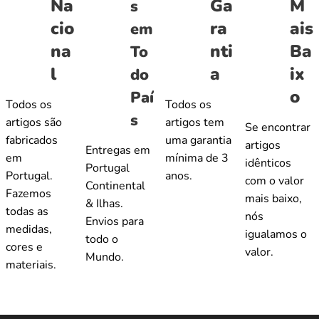
Na
Ga
M
s
cio
ra
ais
em
na
nti
Ba
To
l
a
ix
do
o
Paí
Todos os
Todos os
s
artigos são
artigos tem
Se encontrar
fabricados
uma garantia
artigos
Entregas em
em
mínima de 3
idênticos
Portugal
Portugal.
anos.
com o valor
Continental
Fazemos
mais baixo,
& Ilhas.
todas as
nós
Envios para
medidas,
igualamos o
todo o
cores e
valor.
Mundo.
materiais.