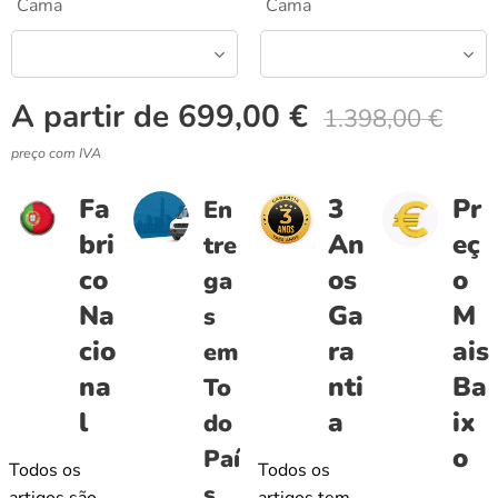
Cama
Cama
A partir de
699,00
€
1.398,00
€
preço com IVA
Fa
3
Pr
En
bri
An
eç
tre
co
os
o
ga
Na
Ga
M
s
cio
ra
ais
em
na
nti
Ba
To
l
a
ix
do
o
Paí
Todos os
Todos os
s
artigos são
artigos tem