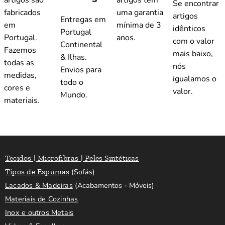
Se encontrar
fabricados
uma garantia
artigos
Entregas em
em
mínima de 3
idênticos
Portugal
Portugal.
anos.
com o valor
Continental
Fazemos
mais baixo,
& Ilhas.
todas as
nós
Envios para
medidas,
igualamos o
todo o
cores e
valor.
Mundo.
materiais.
Tecidos | Microfibras | Peles Sintéticas
Tipos de Espumas
(Sofás)
Lacados & Madeiras
(Acabamentos - Móveis)
Materiais de Cozinhas
Inox e outros Metais