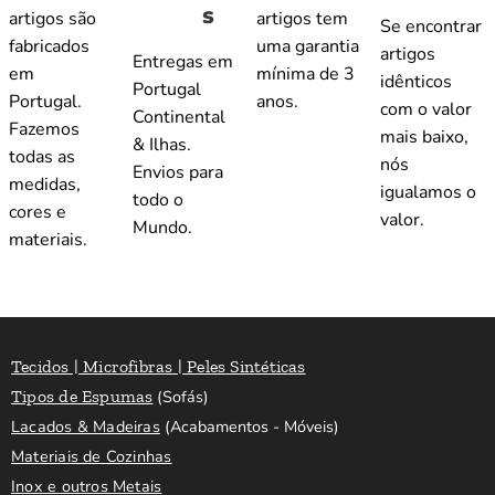
s
artigos são
artigos tem
Se encontrar
fabricados
uma garantia
artigos
Entregas em
em
mínima de 3
idênticos
Portugal
Portugal.
anos.
com o valor
Continental
Fazemos
mais baixo,
& Ilhas.
todas as
nós
Envios para
medidas,
igualamos o
todo o
cores e
valor.
Mundo.
materiais.
Tecidos | Microfibras | Peles Sintéticas
Tipos de Espumas
(Sofás)
Lacados & Madeiras
(Acabamentos - Móveis)
Materiais de Cozinhas
Inox e outros Metais