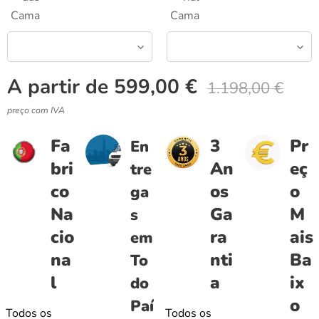
Cama
Cama
A partir de
599,00
€
1.198,00
€
preço com IVA
Fa
3
Pr
En
bri
An
eç
tre
co
os
o
ga
Na
Ga
M
s
cio
ra
ais
em
na
nti
Ba
To
l
a
ix
do
o
Paí
Todos os
Todos os