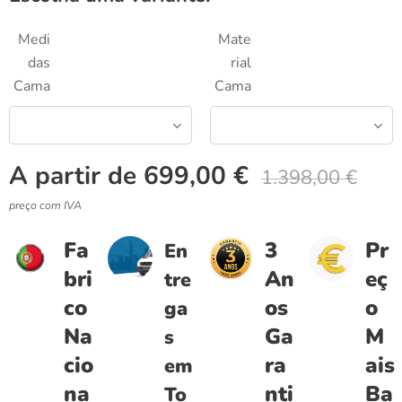
Medi
Mate
das
rial
Cama
Cama
A partir de
699,00
€
1.398,00
€
preço com IVA
Fa
3
Pr
En
bri
An
eç
tre
co
os
o
ga
Na
Ga
M
s
cio
ra
ais
em
na
nti
Ba
To