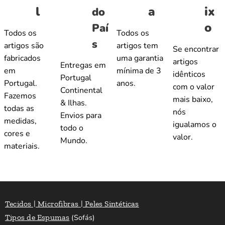
l
a
ix
do
o
Paí
Todos os
Todos os
s
artigos são
artigos tem
Se encontrar
fabricados
uma garantia
artigos
Entregas em
em
mínima de 3
idênticos
Portugal
Portugal.
anos.
com o valor
Continental
Fazemos
mais baixo,
& Ilhas.
todas as
nós
Envios para
medidas,
igualamos o
todo o
cores e
valor.
Mundo.
materiais.
Tecidos | Microfibras | Peles Sintéticas
Tipos de Espumas
(Sofás)