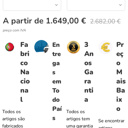
A partir de
1.649,00
€
2.682,00
€
preço com IVA
Fa
3
Pr
En
bri
An
eç
tre
co
os
o
ga
Na
Ga
M
s
cio
ra
ais
em
na
nti
Ba
To
l
a
ix
do
o
Paí
Todos os
Todos os
s
artigos são
artigos tem
Se encontrar
fabricados
uma garantia
artigos