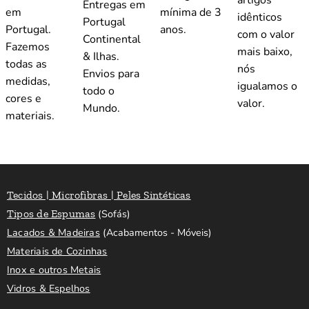
Entregas em
em
mínima de 3
idênticos
Portugal
Portugal.
anos.
com o valor
Continental
Fazemos
mais baixo,
& Ilhas.
todas as
nós
Envios para
medidas,
igualamos o
todo o
cores e
valor.
Mundo.
materiais.
Tecidos | Microfibras | Peles Sintéticas
Tipos de Espumas
(Sofás)
Lacados & Madeiras
(Acabamentos - Móveis)
Materiais de Cozinhas
Inox e outros Metais
Vidros & Espelhos