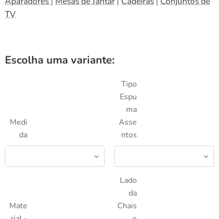
Aparadores
|
Mesas de Jantar
|
Cadeiras
|
Conjuntos de
TV
Escolha uma variante:
Tipo
Espu
ma
Medi
Asse
da
ntos
Lado
da
Mate
Chais
rial -
e