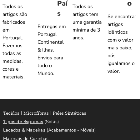
o
Paí
Todos os
Todos os
s
artigos são
artigos tem
Se encontrar
fabricados
uma garantia
artigos
Entregas em
em
mínima de 3
idênticos
Portugal
Portugal.
anos.
com o valor
Continental
Fazemos
mais baixo,
& Ilhas.
todas as
nós
Envios para
medidas,
igualamos o
todo o
cores e
valor.
Mundo.
materiais.
Tecidos | Microfibras | Peles Sintéticas
Tipos de Espumas
(Sofás)
Lacados & Madeiras
(Acabamentos - Móveis)
Materiais de Cozinhas