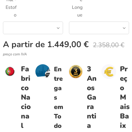
Estof
Long
o
ue
A partir de
1.449,00
€
2.358,00
€
preço com IVA
Fa
3
Pr
En
bri
An
eç
tre
co
os
o
ga
Na
Ga
M
s
cio
ra
ais
em
na
nti
Ba
To
l
a
ix
do