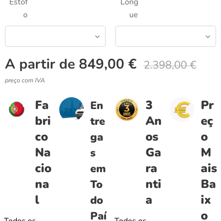
Estof
Long
o
ue
A partir de
849,00
€
2.398,00
€
preço com IVA
Fa
3
Pr
En
bri
An
eç
tre
co
os
o
ga
Na
Ga
M
s
cio
ra
ais
em
na
nti
Ba
To
l
a
ix
do
o
Paí