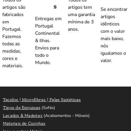
Todos os
Todos os
s
artigos são
artigos tem
Se encontrar
fabricados
uma garantia
artigos
Entregas em
em
mínima de 3
idênticos
Portugal
Portugal.
anos.
com o valor
Continental
Fazemos
mais baixo,
& Ilhas.
todas as
nós
Envios para
medidas,
igualamos o
todo o
cores e
valor.
Mundo.
materiais.
Tecidos | Microfibras | Peles Sintéticas
Tipos de Espumas
(Sofás)
Lacados & Madeiras
(Acabamentos - Móveis)
Materiais de Cozinhas