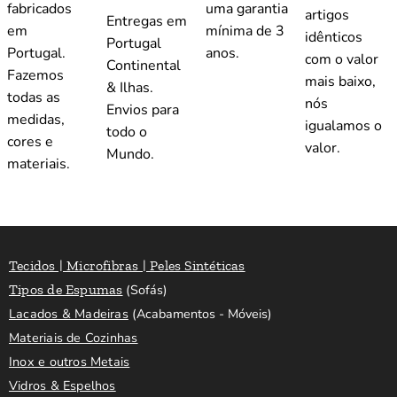
fabricados
uma garantia
artigos
Entregas em
em
mínima de 3
idênticos
Portugal
Portugal.
anos.
com o valor
Continental
Fazemos
mais baixo,
& Ilhas.
todas as
nós
Envios para
medidas,
igualamos o
todo o
cores e
valor.
Mundo.
materiais.
Tecidos | Microfibras | Peles Sintéticas
Tipos de Espumas
(Sofás)
Lacados & Madeiras
(Acabamentos - Móveis)
Materiais de Cozinhas
Inox e outros Metais
Vidros & Espelhos