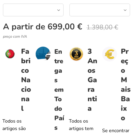
A partir de
699,00
€
1.398,00
€
preço com IVA
Fa
3
Pr
En
bri
An
eç
tre
co
os
o
ga
Na
Ga
M
s
cio
ra
ais
em
na
nti
Ba
To
l
a
ix
do
o
Paí
Todos os
Todos os
s
artigos são
artigos tem
Se encontrar