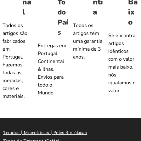
na
nti
Ba
To
l
a
ix
do
o
Paí
Todos os
Todos os
s
artigos são
artigos tem
Se encontrar
fabricados
uma garantia
artigos
Entregas em
em
mínima de 3
idênticos
Portugal
Portugal.
anos.
com o valor
Continental
Fazemos
mais baixo,
& Ilhas.
todas as
nós
Envios para
medidas,
igualamos o
todo o
cores e
valor.
Mundo.
materiais.
Tecidos | Microfibras | Peles Sintéticas
Tipos de Espumas