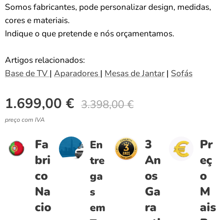
Somos fabricantes, pode personalizar design, medidas,
cores e materiais.
Indique o que pretende e nós orçamentamos.
Artigos relacionados:
Base de TV
|
Aparadores
|
Mesas de Jantar
|
Sofás
1.699,00
€
3.398,00
€
preço com IVA
Fa
3
Pr
En
bri
An
eç
tre
co
os
o
ga
Na
Ga
M
s
cio
ra
ais
em