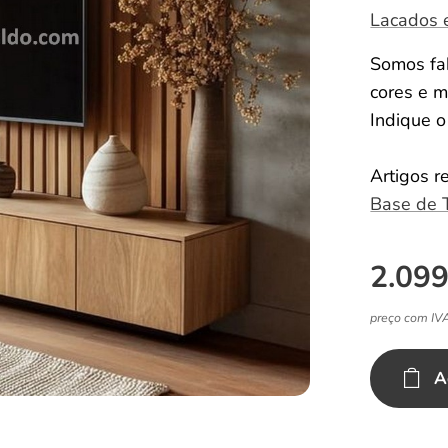
Lacados 
Somos fab
cores e m
Indique 
Artigos r
Base de 
2.099
preço com IV
A