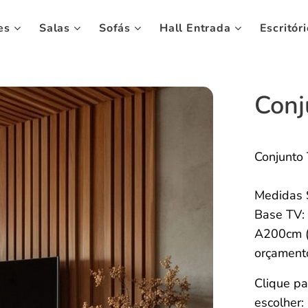
es
Salas
Sofás
Hall Entrada
Escritóri
Conj
Conjunto 
Medidas 
Base TV:
A200cm (
orçamen
Clique pa
escolher: