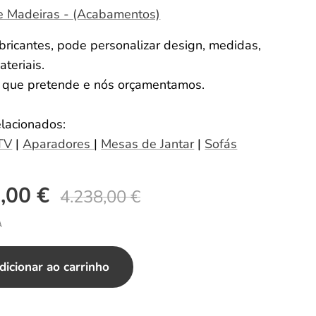
e Madeiras - (Acabamentos)
ricantes, pode personalizar design, medidas,
ateriais.
o que pretende e nós orçamentamos.
elacionados:
TV
|
Aparadores
|
Mesas de Jantar
|
Sofás
,00
€
4.238,00
€
A
dicionar ao carrinho