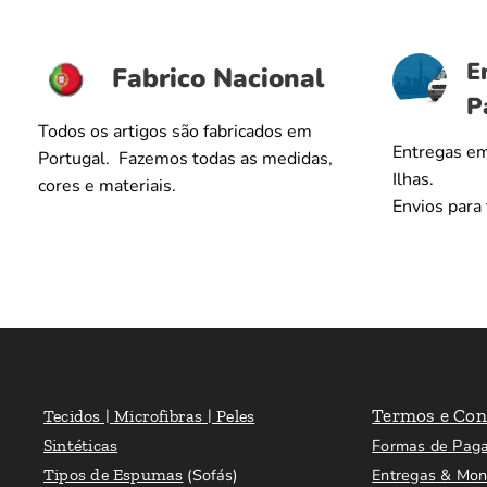
E
Fabrico Nacional
P
Todos os artigos são fabricados em
Entregas em
Portugal. Fazemos todas as medidas,
Ilhas.
cores e materiais.
Envios para
Termos e Con
Tecidos | Microfibras | Peles
Sintéticas
Formas de Pag
Tipos de Espumas
(Sofás)
Entregas & Mo