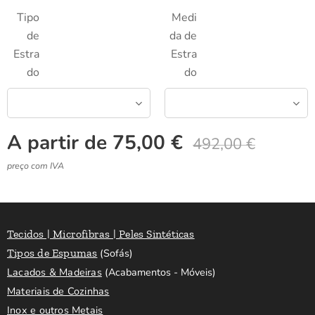
Tipo
Medi
de
da de
Estra
Estra
do
do
A partir de
75,00
€
492,00
€
preço com IVA
Tecidos | Microfibras | Peles Sintéticas
Tipos de Espumas
(Sofás)
Lacados & Madeiras
(Acabamentos - Móveis)
Materiais de Cozinhas
Inox e outros Metais