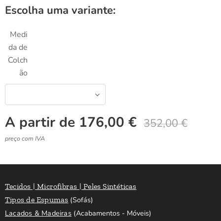
Escolha uma variante:
Medi
da de
Colch
ão
A partir de
176,00
€
352,00
€
preço com IVA
Tecidos | Microfibras | Peles Sintéticas
Tipos de Espumas
(Sofás)
Lacados & Madeiras
(Acabamentos - Móveis)