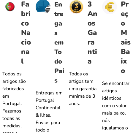
Fa
3
Pr
En
bri
An
eç
tre
co
os
o
ga
Na
Ga
M
s
cio
ra
ais
em
na
nti
Ba
To
l
a
ix
do
o
Paí
Todos os
Todos os
s
artigos são
artigos tem
Se encontrar
fabricados
uma garantia
artigos
Entregas em
em
mínima de 3
idênticos
Portugal
Portugal.
anos.
com o valor
Continental
Fazemos
mais baixo,
& Ilhas.
todas as
nós
Envios para
medidas,
igualamos o
todo o