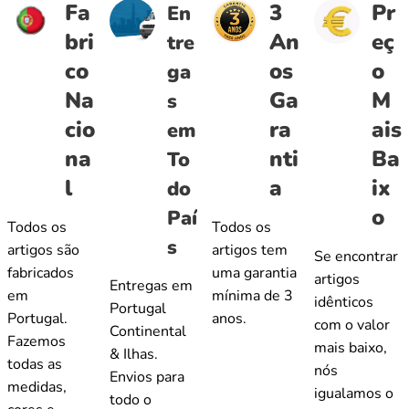
Fa
3
Pr
En
bri
An
eç
tre
co
os
o
ga
Na
Ga
M
s
cio
ra
ais
em
na
nti
Ba
To
l
a
ix
do
o
Paí
Todos os
Todos os
s
artigos são
artigos tem
Se encontrar
fabricados
uma garantia
artigos
Entregas em
em
mínima de 3
idênticos
Portugal
Portugal.
anos.
com o valor
Continental
Fazemos
mais baixo,
& Ilhas.
todas as
nós
Envios para
medidas,
igualamos o
todo o