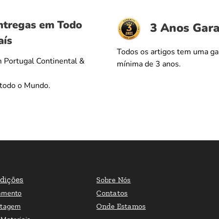
ntregas em Todo
3 Anos Gara
aís
Todos os artigos tem uma ga
 Portugal Continental &
mínima de 3 anos.
 todo o Mundo.
dições
Sobre Nós
amento
Contatos
ntagem
Onde Estamos