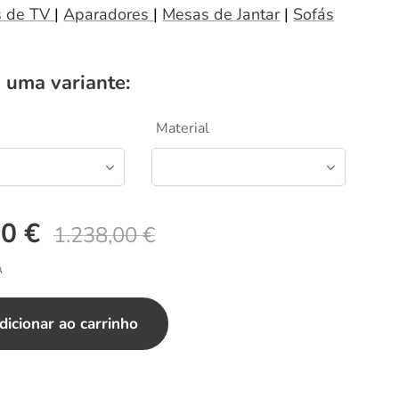
s de TV
|
Aparadores
|
Mesas de Jantar
|
Sofás
 uma variante:
Material
00
€
1.238,00
€
A
dicionar ao carrinho