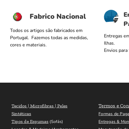
E
Fabrico Nacional
P
Todos os artigos são fabricados em
Entregas em
Portugal. Fazemos todas as medidas,
Ilhas.
cores e materiais.
Envios para
Termos e Con
Tecidos | Microfibras | Peles
Sintéticas
Formas de Pag
Tipos de Espumas
(Sofás)
Entregas & Mo