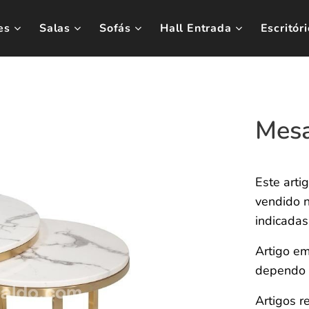
es
Salas
Sofás
Hall Entrada
Escritóri
Mesa
Este arti
vendido n
indicadas
Artigo em
dependo 
Artigos r