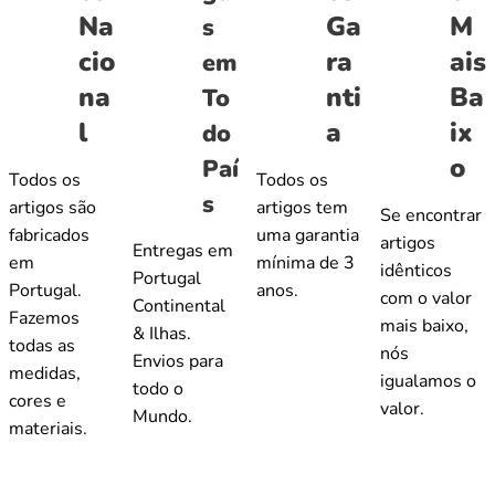
Na
Ga
M
s
cio
ra
ais
em
na
nti
Ba
To
l
a
ix
do
o
Paí
Todos os
Todos os
s
artigos são
artigos tem
Se encontrar
fabricados
uma garantia
artigos
Entregas em
em
mínima de 3
idênticos
Portugal
Portugal.
anos.
com o valor
Continental
Fazemos
mais baixo,
& Ilhas.
todas as
nós
Envios para
medidas,
igualamos o
todo o
cores e
valor.
Mundo.
materiais.