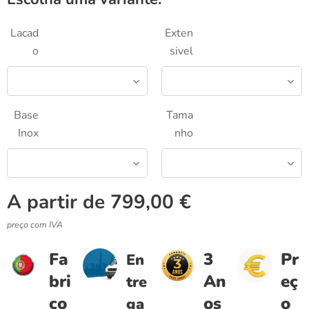
Lacad
Exten
o
sivel
Base
Tama
Inox
nho
A partir de
799,00
€
preço com IVA
Fa
3
Pr
En
bri
An
eç
tre
co
os
o
ga