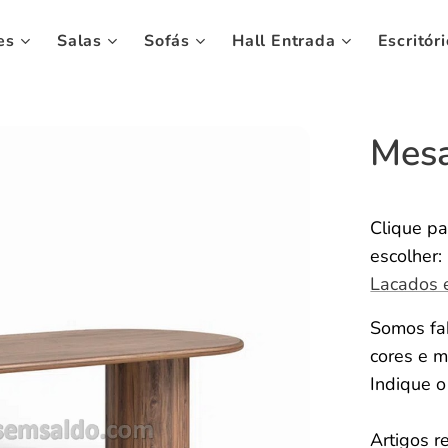
es
Salas
Sofás
Hall Entrada
Escritóri
Mesa
Clique pa
escolher:
Lacados 
Somos fab
cores e m
Indique 
Artigos r