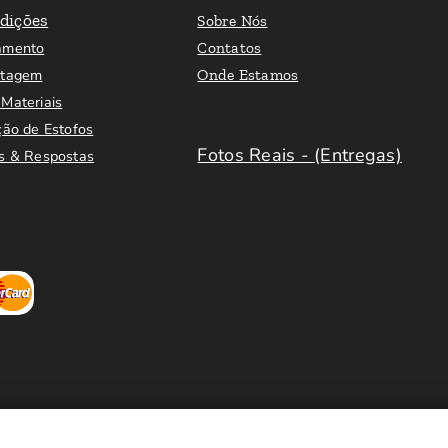
dições
Sobre Nós
amento
Contatos
ntagem
Onde Estamos
Materiais
ção de Estofos
Fotos Reais - (Entregas)
s & Respostas