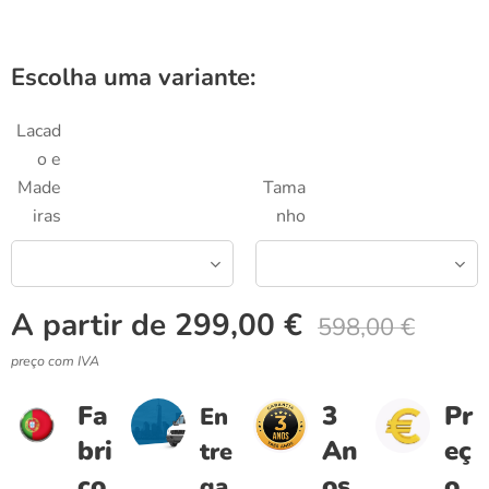
Escolha uma variante:
Lacad
o e
Made
Tama
iras
nho
A partir de
299,00
€
598,00
€
preço com IVA
Fa
3
Pr
En
bri
An
eç
tre
co
os
o
ga