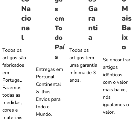
Na
Ga
M
s
cio
ra
ais
em
na
nti
Ba
To
l
a
ix
do
o
Paí
Todos os
Todos os
s
artigos são
artigos tem
Se encontrar
fabricados
uma garantia
artigos
Entregas em
em
mínima de 3
idênticos
Portugal
Portugal.
anos.
com o valor
Continental
Fazemos
mais baixo,
& Ilhas.
todas as
nós
Envios para
medidas,
igualamos o
todo o
cores e
valor.
Mundo.
materiais.