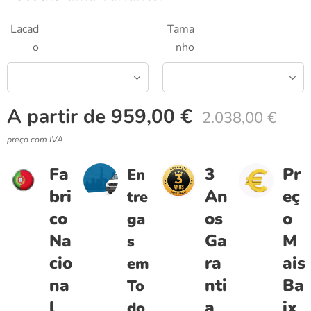
Lacad
Tama
o
nho
A partir de
959,00
€
2.038,00
€
preço com IVA
Fa
3
Pr
En
bri
An
eç
tre
co
os
o
ga
Na
Ga
M
s
cio
ra
ais
em
na
nti
Ba
To
l
a
ix
do