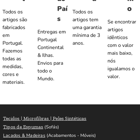
o
Paí
Todos os
Todos os
s
artigos são
artigos tem
Se encontrar
fabricados
uma garantia
artigos
Entregas em
em
mínima de 3
idênticos
Portugal
Portugal.
anos.
com o valor
Continental
Fazemos
mais baixo,
& Ilhas.
todas as
nós
Envios para
medidas,
igualamos o
todo o
cores e
valor.
Mundo.
materiais.
Tecidos | Microfibras | Peles Sintéticas
Tipos de Espumas
(Sofás)
Lacados & Madeiras
(Acabamentos - Móveis)