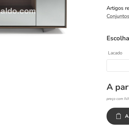
Artigos r
Conjunto
Escolha
Lacado
A par
preço com IV
A