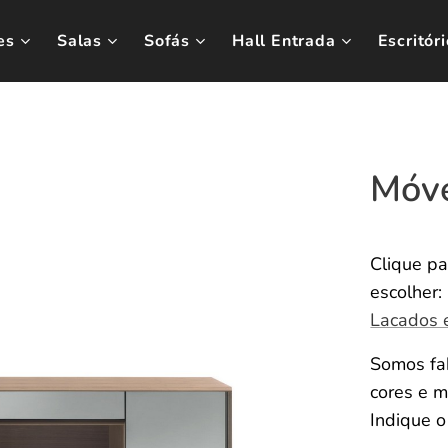
es
Salas
Sofás
Hall Entrada
Escritóri
Móv
Clique pa
escolher:
Lacados 
Somos fab
cores e m
Indique 