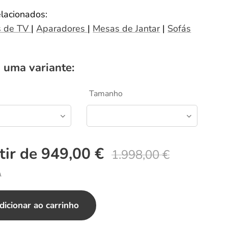
elacionados:
s de TV
|
Aparadores
|
Mesas de Jantar
|
Sofás
 uma variante:
Tamanho
tir de
949,00
€
1.998,00
€
A
dicionar ao carrinho