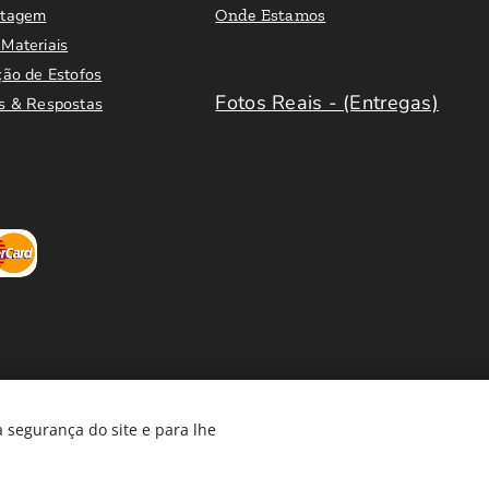
ntagem
Onde Estamos
Materiais
ção de Estofos
Fotos Reais - (Entregas)
s & Respostas
 segurança do site e para lhe
Móveis em Saldo
®️
Cookies