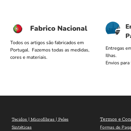
E
Fabrico Nacional
P
Todos os artigos são fabricados em
Entregas em
Portugal. Fazemos todas as medidas,
Ilhas.
cores e materiais.
Envios para
Termos e Con
Tecidos | Microfibras | Peles
Sintéticas
Formas de Pag