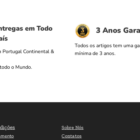
ntregas em Todo
3 Anos Gara
aís
Todos os artigos tem uma ga
 Portugal Continental &
mínima de 3 anos.
 todo o Mundo.
dições
Sobre Nós
amento
Contatos