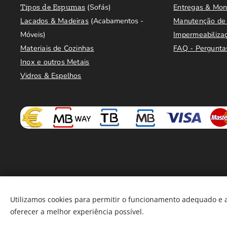
Tipos de Espumas
(Sofás)
Entregas & Mo
Lacados & Madeiras
(Acabamentos -
Manutenção de 
Móveis)
Impermeabiliza
Materiais de Cozinhas
FAQ - Pergunta
Inox e outros Metais
Vidros & Espelhos
Utilizamos cookies para permitir o funcionamento adequado e a
oferecer a melhor experiência possível.