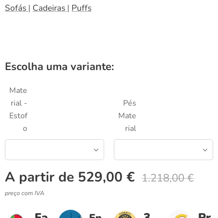
Sofás
|
Cadeiras
|
Puffs
Escolha uma variante:
Mate
rial -
Pés
Estof
Mate
o
rial
A partir de
529,00
€
1.218,00
€
preço com IVA
Fa
3
Pr
En