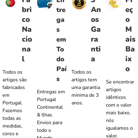
bri
An
eç
tre
co
os
o
ga
Na
Ga
M
s
cio
ra
ais
em
na
nti
Ba
To
l
a
ix
do
o
Paí
Todos os
Todos os
s
artigos são
artigos tem
Se encontrar
fabricados
uma garantia
artigos
Entregas em
em
mínima de 3
idênticos
Portugal
Portugal.
anos.
com o valor
Continental
Fazemos
mais baixo,
& Ilhas.
todas as
nós
Envios para
medidas,
igualamos o
todo o
cores e
valor.
Mundo.