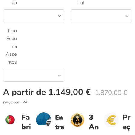
da
rial
Tipo
Espu
ma
Asse
ntos
A partir de
1.149,00
€
1.870,00
€
preço com IVA
Fa
3
Pr
En
bri
An
eç
tre