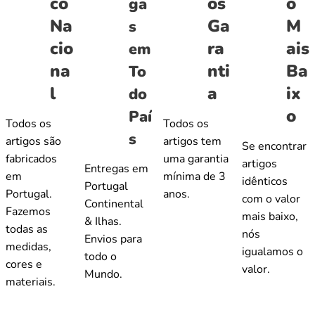
co
os
o
ga
Na
Ga
M
s
cio
ra
ais
em
na
nti
Ba
To
l
a
ix
do
o
Paí
Todos os
Todos os
s
artigos são
artigos tem
Se encontrar
fabricados
uma garantia
artigos
Entregas em
em
mínima de 3
idênticos
Portugal
Portugal.
anos.
com o valor
Continental
Fazemos
mais baixo,
& Ilhas.
todas as
nós
Envios para
medidas,
igualamos o
todo o
cores e
valor.
Mundo.
materiais.