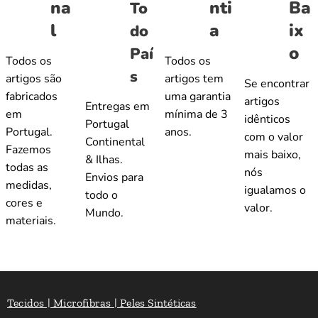
na
nti
Ba
To
l
a
ix
do
o
Paí
Todos os
Todos os
s
artigos são
artigos tem
Se encontrar
fabricados
uma garantia
artigos
Entregas em
em
mínima de 3
idênticos
Portugal
Portugal.
anos.
com o valor
Continental
Fazemos
mais baixo,
& Ilhas.
todas as
nós
Envios para
medidas,
igualamos o
todo o
cores e
valor.
Mundo.
materiais.
Tecidos | Microfibras | Peles Sintéticas