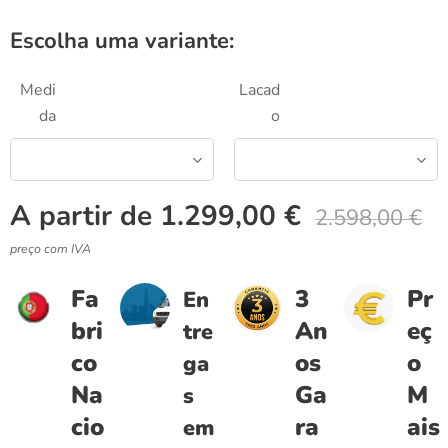
Escolha uma variante:
Medi
Lacad
da
o
A partir de
1.299,00
€
2.598,00
€
preço com IVA
Fa
3
Pr
En
bri
An
eç
tre
co
os
o
ga
Na
Ga
M
s
cio
ra
ais
em